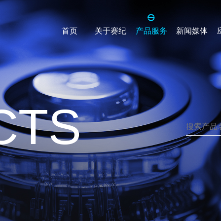
首页
关于赛纪
产品服务
新闻媒体
公司介绍
用滤波器
单相电源滤波器
办公环境
输入
单相单级
企业价值
输出
单相双级
CTS
单相三级
导轨型
源滤波器
三相四线电源滤波器
级
三相四线单级
级
三相四线双级