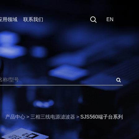
应用领域
联系我们
EN
医疗领域
EN
开关插座/PCB板滤波器
能源领域
中文
通用型 IEC 插座式滤波器
汽车领域
带保险丝通用型IEC插座滤波器
数据&通信
带保险丝和开关IEC插座滤波器
精密设备
PCB板滤波器
变频设备
医疗专用滤波器
产品中心 > 三相三线电源滤波器 >
SJS560端子台系列
单相医疗设备专用滤波器
三相医疗专用滤波器