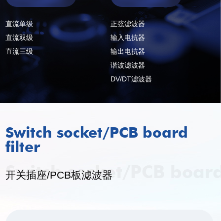
直流单级
正弦滤波器
直流双级
输入电抗器
直流三级
输出电抗器
谐波滤波器
DV/DT滤波器
Switch socket/PCB board
filter
Switch socket/PCB board 
开关插座/PCB板滤波器