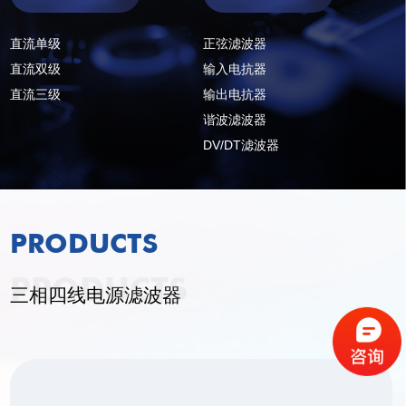
直流单级
正弦滤波器
直流双级
输入电抗器
直流三级
输出电抗器
谐波滤波器
DV/DT滤波器
PRODUCTS
PRODUCTS
三相四线电源滤波器