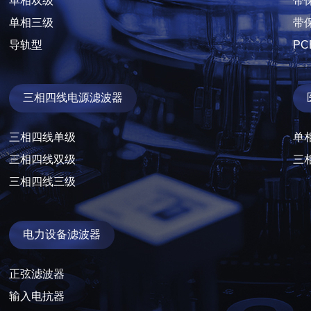
单相双级
带
子台
三相四线三级
单相三级
带
导轨型
P
波器
电力设备滤波器
正弦滤波器
三相四线电源滤波器
输入电抗器
输出电抗器
三相四线单级
单
谐波滤波器
三相四线双级
三
三相四线三级
DV/DT滤波器
电力设备滤波器
正弦滤波器
输入电抗器