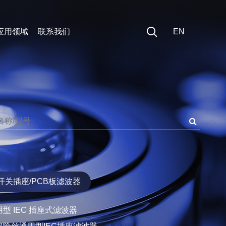
应用领域
联系我们
EN
医疗领域
EN
开关插座/PCB板滤波器
能源领域
中文
通用型 IEC 插座式滤波器
汽车领域
带保险丝通用型IEC插座滤波器
数据&通信
带保险丝和开关IEC插座滤波器
精密设备
PCB板滤波器
变频设备
医疗专用滤波器
开关插座/PCB板滤波器
单相医疗设备专用滤波器
型 IEC 插座式滤波器
三相医疗专用滤波器