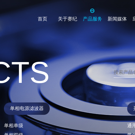
首页
关于赛纪
产品服务
新闻媒体
公司介绍
用滤波器
单相电源滤波器
办公环境
输入
单相单级
企业价值
CTS
输出
单相双级
单相三级
导轨型
源滤波器
三相四线电源滤波器
单相电源滤波器
级
三相四线单级
单相单级
通用
级
三相四线双级